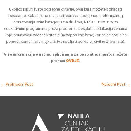
Ukoliko ispunjavate potrebne kriterije, ovaj kurs možete pohađati
besplatno. Kako bismo osigurali jednaku dostupnost neformalnog
obrazovanja svim kategorijama društva, Nahla u svim svojim
edukativnim programima pruža prostor za besplatnu edukaciju ženama
koje ispunjavaju zadane kriterije (nezaposlene žene, korisnice socijalne
pomoći, samohrane majke, žrtve nasilja u porodici, civilne žrtve rata).
Više informacija o načinu apliciranja za besplatno mjesto možete
pronaći
OVDJE.
←
Prethodni Post
Naredni Post
→