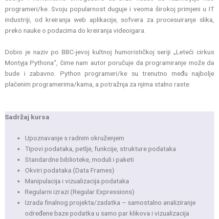
programeri/ke. Svoju popularnost duguje i veoma širokoj primjeni u IT
industriji, od kreiranja web aplikacije, sofvera za procesuiranje slika,
preko nauke o podacima do kreiranja videoigara.
Dobio je naziv po BBC-jevoj kultnoj humorističkoj seriji „Leteći cirkus
Montyja Pythona“, čime nam autor poručuje da programiranje može da
bude i zabavno. Python programeri/ke su trenutno među najbolje
plaćenim programerima/kama, a potražnja za njima stalno raste.
Sadržaj kursa
Upoznavanje s radnim okruženjem
Tipovi podataka, petlje, funkcije, strukture podataka
Standardne biblioteke, moduli i paketi
Okviri podataka (Data Frames)
Manipulacija i vizualizacija podataka
Regularni izrazi (Regular Expressions)
Izrada finalnog projekta/zadatka – samostalno analiziranje
određene baze podatka u samo par klikova i vizualizacija