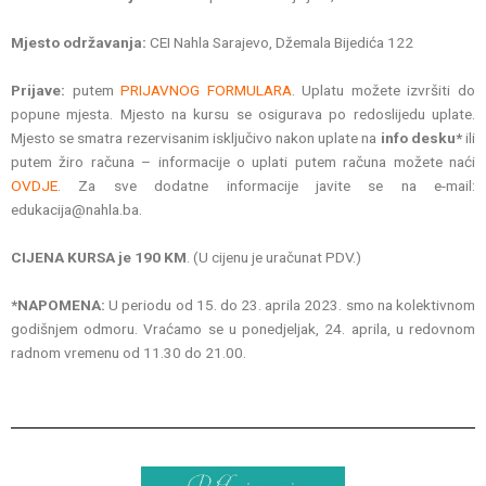
Mjesto održavanja:
CEI Nahla Sarajevo, Džemala Bijedića 122
Prijave:
putem
PRIJAVNOG FORMULARA
. Uplatu možete izvršiti do
popune mjesta. Mjesto na kursu se osigurava po redoslijedu uplate.
Mjesto se smatra rezervisanim isključivo nakon uplate na
info desku*
ili
putem žiro računa – informacije o uplati putem računa možete naći
OVDJE
. Za sve dodatne informacije javite se na e-mail:
edukacija@nahla.ba.
CIJENA KURSA je 190 KM
. (U cijenu je uračunat PDV.)
*NAPOMENA:
U periodu od 15. do 23. aprila 2023. smo na kolektivnom
godišnjem odmoru. Vraćamo se u ponedjeljak, 24. aprila, u redovnom
radnom vremenu od 11.30 do 21.00.