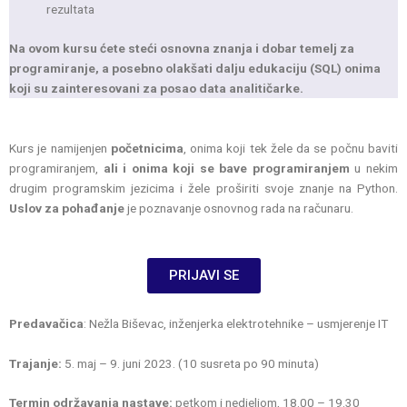
rezultata
Na ovom kursu ćete steći osnovna znanja i dobar temelj za
programiranje, a posebno olakšati dalju edukaciju (SQL) onima
koji su zainteresovani za posao data analitičarke.
Kurs je namijenjen
početnicima
, onima koji tek žele da se počnu baviti
programiranjem,
ali i onima koji se bave programiranjem
u nekim
drugim programskim jezicima i žele proširiti svoje znanje na Python.
Uslov za pohađanje
je poznavanje osnovnog rada na računaru.
PRIJAVI SE
Predavačica
: Nežla Biševac, inženjerka elektrotehnike – usmjerenje IT
Trajanje:
5. maj – 9. juni 2023. (10 susreta po 90 minuta)
Termin održavanja nastave:
petkom i nedjeljom, 18.00 – 19.30