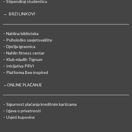
– Stipendiraj studenticu
→ BRZI LINKOVI
– Nahlina biblioteka
– Psihološko savjetovalište
– Dječija igraonica
– Nahlin fitness centar
– Klub mladih Tignum
– Inicijativa PRVI
– Platforma Bee inspired
→ONLINE PLAĆANJE
–
Sigurnost plaćanja kreditnim karticama
– Izjava o privatnosti
– Uvjeti kupovine