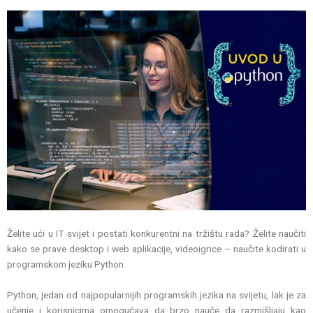
Želite ući u IT svijet i postati konkurentni na tržištu rada? Želite naučiti
kako se prave desktop i web aplikacije, videoigrice – naučite kodirati u
programskom jeziku Python.
Python, jedan od najpopularnijih programskih jezika na svijetu, lak je za
učenje i korisnicima omogućava da brzo nauče da razmišljaju kao