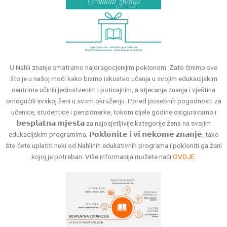
U Nahli znanje smatramo najdragocjenijim poklonom. Zato činimo sve
što je u našoj moći kako bismo iskustvo učenja u svojim edukacijskim
centrima učinili jedinstvenim i poticajnim, a stjecanje znanja i vještina
omogućili svakoj ženi u svom okruženju. Pored posebnih pogodnosti za
učenice, studentice i penzionerke, tokom cijele godine osiguravamo i
𝗯𝗲𝘀𝗽𝗹𝗮𝘁𝗻𝗮 𝗺𝗷𝗲𝘀𝘁𝗮 za najosjetljivije kategorije žena na svojim
edukacijskim programima. 𝗣𝗼𝗸𝗹𝗼𝗻𝗶𝘁𝗲 𝗶 𝘃𝗶 𝗻𝗲𝗸𝗼𝗺𝗲 𝘇𝗻𝗮𝗻𝗷𝗲, tako
što ćete uplatiti neki od Nahlinih edukativnih programa i pokloniti ga ženi
kojoj je potreban. Više informacija možete naći
OVDJE.