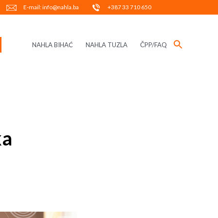
E-mail: info@nahla.ba
+387 33 710 650
NAHLA BIHAĆ
NAHLA TUZLA
ČPP/FAQ
ka