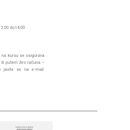
 12.00 do14.00.
o na kursu se osigurava
u
ili putem žiro računa –
 javite se na e-mail: