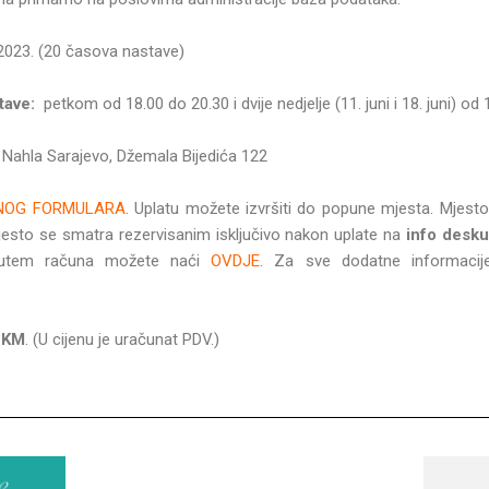
li 2023. (20 časova nastave)
tave:
petkom od 18.00 do 20.30 i dvije nedjelje (11. juni i 18. juni) od
 Nahla Sarajevo, Džemala Bijedića 122
NOG FORMULARA
. Uplatu možete izvršiti do popune mjesta. Mjest
Mjesto se smatra rezervisanim isključivo nakon uplate na
info desk
 putem računa možete naći
OVDJE
. Za sve dodatne informacije
 KM
. (U cijenu je uračunat PDV.)