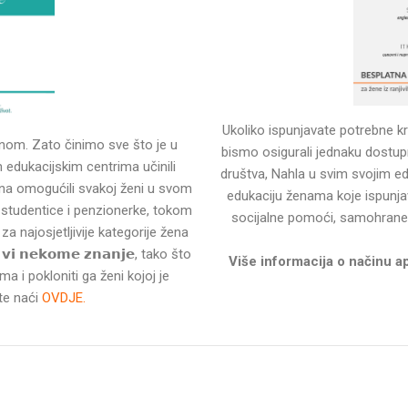
Ukoliko ispunjavate potrebne kr
nom. Zato činimo sve što je u
bismo osigurali jednaku dostu
edukacijskim centrima učinili
društva, Nahla u svim svojim e
tina omogućili svakoj ženi u svom
edukaciju ženama koje ispunjav
 studentice i penzionerke, tokom
socijalne pomoći, samohrane ma
𝗮 za najosjetljivije kategorije žena
𝗶 𝗻𝗲𝗸𝗼𝗺𝗲 𝘇𝗻𝗮𝗻𝗷𝗲, tako što
Više informacija o načinu a
ma i pokloniti ga ženi kojoj je
te naći
OVDJE.