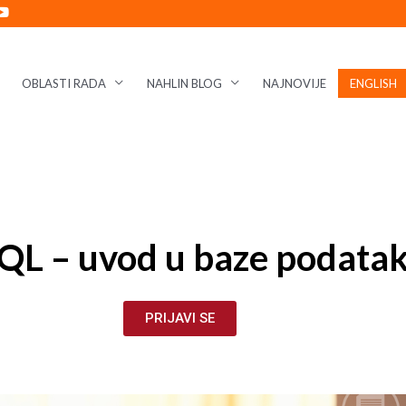
OBLASTI RADA
NAHLIN BLOG
NAJNOVIJE
ENGLISH
QL – uvod u baze podata
PRIJAVI SE