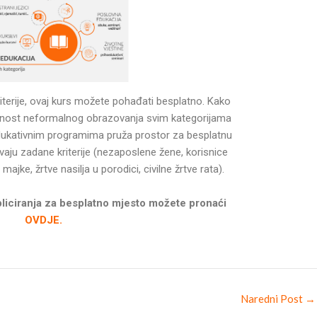
iterije, ovaj kurs možete pohađati besplatno. Kako
pnost neformalnog obrazovanja svim kategorijama
dukativnim programima pruža prostor za besplatnu
aju zadane kriterije (nezaposlene žene, korisnice
jke, žrtve nasilja u porodici, civilne žrtve rata).
pliciranja za besplatno mjesto možete pronaći
OVDJE.
Naredni Post
→