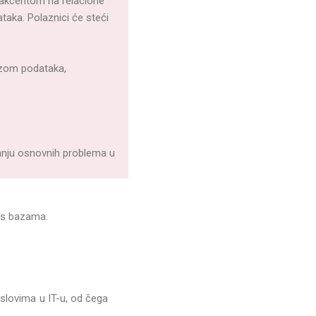
 akcentom na relacione
taka. Polaznici će steći
azom podataka,
janju osnovnih problema u
 s bazama.
oslovima u IT-u, od čega