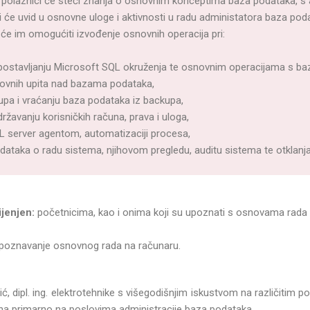
polaznici će steći znanja o osnovnim konceptima baza podataka, s
 će uvid u osnovne uloge i aktivnosti u radu administatora baza poda
a će im omogućiti izvođenje osnovnih operacija pri:
uspostavljanju Microsoft SQL okruženja te osnovnim operacijama s b
ovnih upita nad bazama podataka,
upa i vraćanju baza podataka iz backupa,
održavanju korisničkih računa, prava i uloga,
QL server agentom, automatizaciji procesa,
odataka o radu sistema, njihovom pregledu, auditu sistema te otklan
ijenjen:
početnicima, kao i onima koji su upoznati s osnovama rada
poznavanje osnovnog rada na računaru.
ć, dipl. ing. elektrotehnike s višegodišnjim iskustvom na različitim p
ina primarno na poslovima administracije baza podataka.