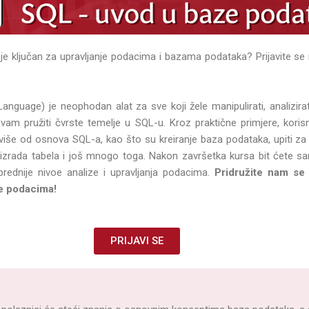
koji je ključan za upravljanje podacima i bazama podataka? Prijavite 
nguage) je neophodan alat za sve koji žele manipulirati, analizirati i
vam pružiti čvrste temelje u SQL-u. Kroz praktične primjere, koris
 više od osnova SQL-a, kao što su kreiranje baza podataka, upiti za 
izrada tabela i još mnogo toga. Nakon završetka kursa bit ćete sa
rednije nivoe analize i upravljanja podacima.
Pridružite nam se
e podacima!
PRIJAVI SE