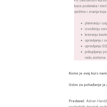
Po završenom kursu 
baze podataka i steći
vještine i znanja koj
planiranju i 
izvođenju osn
kreiranju back
upravljanju i 
upravljanju S
prikupljanju p
radu sistema.
Kome je ovaj kurs nam
Uslov za pohađanje je
Predavač
: Adnan Handži
posljednjih desetak god