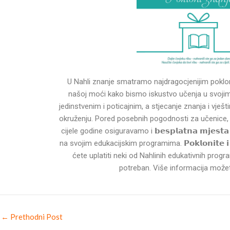
U Nahli znanje smatramo najdragocjenijim poklo
našoj moći kako bismo iskustvo učenja u svojim 
jedinstvenim i poticajnim, a stjecanje znanja i vješ
okruženju. Pored posebnih pogodnosti za učenice,
cijele godine osiguravamo i 𝗯𝗲𝘀𝗽𝗹𝗮𝘁𝗻𝗮 𝗺𝗷𝗲𝘀𝘁
na svojim edukacijskim programima. 𝗣𝗼𝗸𝗹𝗼𝗻𝗶𝘁𝗲 𝗶 𝘃
ćete uplatiti neki od Nahlinih edukativnih progra
potreban. Više informacija može
←
Prethodni Post