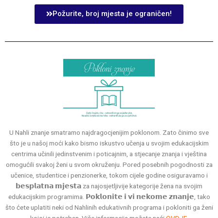
Požurite, broj mjesta je ograničen!
U Nahli znanje smatramo najdragocjenijim poklonom. Zato činimo sve
što je u našoj moći kako bismo iskustvo učenja u svojim edukacijskim
centrima učinili jedinstvenim i poticajnim, a stjecanje znanja i vještina
omogućili svakoj ženi u svom okruženju. Pored posebnih pogodnosti za
učenice, studentice i penzionerke, tokom cijele godine osiguravamo i
𝗯𝗲𝘀𝗽𝗹𝗮𝘁𝗻𝗮 𝗺𝗷𝗲𝘀𝘁𝗮 za najosjetljivije kategorije žena na svojim
edukacijskim programima. 𝗣𝗼𝗸𝗹𝗼𝗻𝗶𝘁𝗲 𝗶 𝘃𝗶 𝗻𝗲𝗸𝗼𝗺𝗲 𝘇𝗻𝗮𝗻𝗷𝗲, tako
što ćete uplatiti neki od Nahlinih edukativnih programa i pokloniti ga ženi