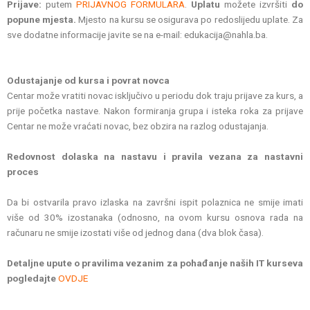
Prijave:
putem
PRIJAVNOG FORMULARA
.
Uplatu
možete izvršiti
do
popune mjesta.
Mjesto na kursu se osigurava po redoslijedu uplate. Za
sve dodatne informacije javite se na e-mail: edukacija@nahla.ba.
Odustajanje od kursa i povrat novca
Centar može vratiti novac isključivo u periodu dok traju prijave za kurs, a
prije početka nastave. Nakon formiranja grupa i isteka roka za prijave
Centar ne može vraćati novac, bez obzira na razlog odustajanja.
Redovnost dolaska na nastavu i pravila vezana za nastavni
proces
Da bi ostvarila pravo izlaska na završni ispit polaznica ne smije imati
više od 30% izostanaka (odnosno, na ovom kursu osnova rada na
računaru ne smije izostati više od jednog dana (dva blok časa).
Detaljne upute o pravilima vezanim za pohađanje naših IT kurseva
pogledajte
OVDJE