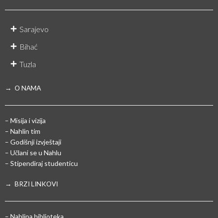
Sarajevo
Bihać
Tuzla
→ O NAMA
– Misija i vizija
– Nahlin tim
– Godišnji izvještaji
– Učlani se u Nahlu
– Stipendiraj studenticu
→ BRZI LINKOVI
– Nahlina biblioteka