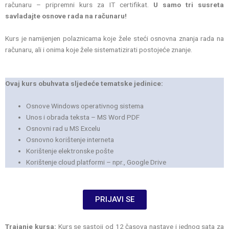
računaru – pripremni kurs za IT certifikat.
U samo tri susreta
savladajte osnove rada na računaru!
Kurs je namijenjen polaznicama koje žele steći osnovna znanja rada na
računaru, ali i onima koje žele sistematizirati postojeće znanje.
Ovaj kurs obuhvata sljedeće tematske jedinice:
Osnove Windows operativnog sistema
Unos i obrada teksta – MS Word PDF
Osnovni rad u MS Excelu
Osnovno korištenje interneta
Korištenje elektronske pošte
Korištenje cloud platformi – npr., Google Drive
PRIJAVI SE
Trajanje kursa:
Kurs se sastoji od 12 časova nastave i jednog sata za