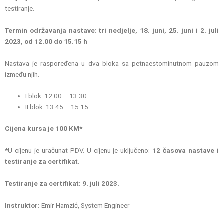
testiranje.
Termin održavanja nastave
:
tri nedjelje, 18. juni, 25. juni i 2. juli
2023, od 12.00 do 15.15 h
Nastava je raspoređena u dva bloka sa petnaestominutnom pauzom
između njih.
I blok: 12.00 – 13.30
II blok: 13.45 – 15.15
Cijena kursa je 100 KM*
*
U cijenu je uračunat PDV. U cijenu je uključeno:
12 časova nastave i
testiranje za certifikat.
Testiranje za certifikat: 9. juli 2023.
Instruktor:
Emir Hamzić, System Engineer