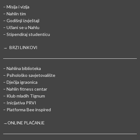
– Misija i vizija
– Nahlin tim
– Godišnji izvještaji
– Učlani se u Nahlu
– Stipendiraj studenticu
→ BRZI LINKOVI
– Nahlina biblioteka
– Psihološko savjetovalište
– Dječija igraonica
– Nahlin fitness centar
– Klub mladih Tignum
– Inicijativa PRVI
– Platforma Bee inspired
→ONLINE PLAĆANJE