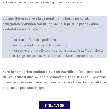
efikasnost, uštedite vrijeme i značajno sebi olakšajte rad.
U samo deset susreta kroz pojašnjenja korak po korak i
prilagođen praktičan rad uz individualni pristup predavačice
savladat ćete sljedeće:
sortiranje i filtriranje podataka,
korištenje lookup i Excel data funkcija,
korištenje grafike u Excelu i napredna analiza kroz Pivot tabele,
kreiranje scenarija uz what-if analize i korištenje makroa.
Kurs je namijenjen osobama koje su završile
početni kurs Excela
ili
su već
samostalno ovladale osnovama rada u Excelu
(osnovne
operacije s tekstom, osnovne i uslovne formule i funkcije, formatiranje,
priprema i ispis radne knjige).
PRIJAVI SE