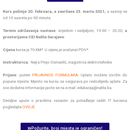
Kurs počinje 20. februara, a završava 23. marta 2021,
a sastoji se
od 10 susreta po 90 minuta.
Termin održavanja nastave:
srijedom i nedjeljom, 19.00 – 20.30,
u
prostorijama CEI Nahla Sarajevo
Cijena
kursa je 70 KM*. U cijenu je uračunat PDV*.
Instruktorica:
Nejra Pinjo-Osmanlić, magistrica elektrotehnike
Prijave:
putem
PRIJAVNOG FORMULARA
. Uplatu možete izvršiti do
popune mjesta. Mjesto na kursu se osigurava po redoslijedu uplate. Za
sve dodatne informacije javite se na e-mail: edukacija@nahla.ba.
Detaljne upute o pravilima vezanim za pohađanje naših IT kurseva
pogledajte
OVDJE
.
Požurite, broj mjesta je ograničen!