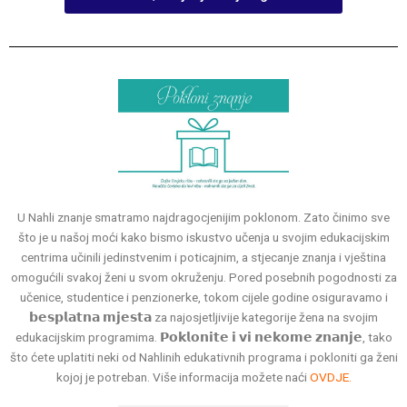
U Nahli znanje smatramo najdragocjenijim poklonom. Zato činimo sve
što je u našoj moći kako bismo iskustvo učenja u svojim edukacijskim
centrima učinili jedinstvenim i poticajnim, a stjecanje znanja i vještina
omogućili svakoj ženi u svom okruženju. Pored posebnih pogodnosti za
učenice, studentice i penzionerke, tokom cijele godine osiguravamo i
𝗯𝗲𝘀𝗽𝗹𝗮𝘁𝗻𝗮 𝗺𝗷𝗲𝘀𝘁𝗮 za najosjetljivije kategorije žena na svojim
edukacijskim programima. 𝗣𝗼𝗸𝗹𝗼𝗻𝗶𝘁𝗲 𝗶 𝘃𝗶 𝗻𝗲𝗸𝗼𝗺𝗲 𝘇𝗻𝗮𝗻𝗷𝗲, tako
što ćete uplatiti neki od Nahlinih edukativnih programa i pokloniti ga ženi
kojoj je potreban. Više informacija možete naći
OVDJE.