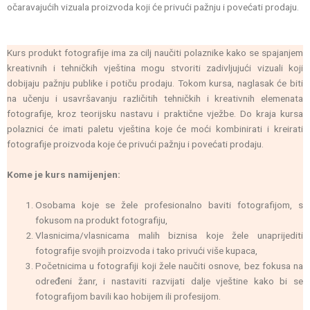
očaravajućih vizuala proizvoda koji će privući pažnju i povećati prodaju.
Kurs produkt fotografije ima za cilj naučiti polaznike kako se spajanjem
kreativnih i tehničkih vještina mogu stvoriti zadivljujući vizuali koji
dobijaju pažnju publike i potiču prodaju. Tokom kursa, naglasak će biti
na učenju i usavršavanju različitih tehničkih i kreativnih elemenata
fotografije, kroz teorijsku nastavu i praktične vježbe. Do kraja kursa
polaznici će imati paletu vještina koje će moći kombinirati i kreirati
fotografije proizvoda koje će privući pažnju i povećati prodaju.
Kome je kurs namijenjen:
Osobama koje se žele profesionalno baviti fotografijom, s
fokusom na produkt fotografiju,
Vlasnicima/vlasnicama malih biznisa koje žele unaprijediti
fotografije svojih proizvoda i tako privući više kupaca,
Početnicima u fotografiji koji žele naučiti osnove, bez fokusa na
određeni žanr, i nastaviti razvijati dalje vještine kako bi se
fotografijom bavili kao hobijem ili profesijom.