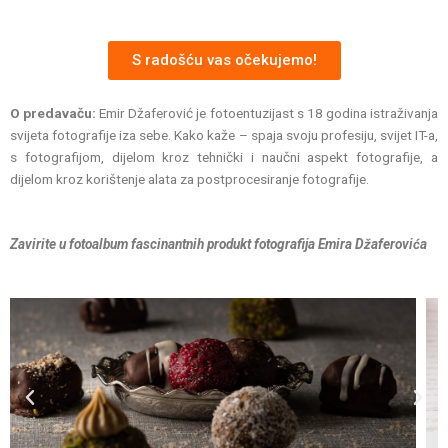
S radošću vas očekujemo!
O predavaču:
Emir Džaferović je fotoentuzijast s 18 godina istraživanja
svijeta fotografije iza sebe. Kako kaže – spaja svoju profesiju, svijet IT-a,
s fotografijom, dijelom kroz tehnički i naučni aspekt fotografije, a
dijelom kroz korištenje alata za postprocesiranje fotografije.
Zavirite u fotoalbum fascinantnih produkt fotografija Emira Džaferovića
P
N
r
e
e
x