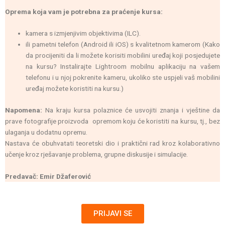
Oprema koja vam je potrebna za praćenje kursa:
kamera s izmjenjivim objektivima (ILC).
ili pametni telefon (Android ili iOS) s kvalitetnom kamerom (Kako
da procijeniti da li možete korisiti mobilini uređaj koji posjedujete
na kursu? Instalirajte Lightroom mobilnu aplikaciju na vašem
telefonu i u njoj pokrenite kameru, ukoliko ste uspjeli vaš mobilini
uređaj možete koristiti na kursu.)
Napomena:
Na kraju kursa polaznice će usvojiti znanja i vještine da
prave fotografije proizvoda opremom koju će koristiti na kursu, tj., bez
ulaganja u dodatnu opremu.
Nastava će obuhvatati teoretski dio i praktični rad kroz kolaborativno
učenje kroz rješavanje problema, grupne diskusije i simulacije.
Predavač: Emir Džaferović
PRIJAVI SE