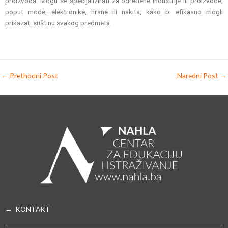
proizvoda. Mogu se specijalizirati za određene industrije ili proizvode,
poput mode, elektronike, hrane ili nakita, kako bi efikasno mogli
prikazati suštinu svakog predmeta.
←
Prethodni Post
Naredni Post
→
→ KONTAKT