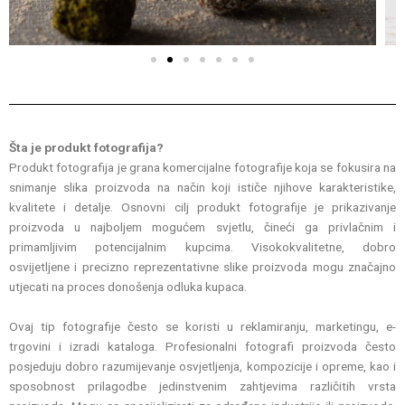
v
t
i
o
u
s
Št
a je produkt fotografija?
Produkt fotografija je grana komercijalne fotografije koja se fokusira na
snimanje slika proizvoda na način koji ističe njihove karakteristike,
kvalitete i detalje. Osnovni cilj produkt fotografije je prikazivanje
proizvoda u najboljem mogućem svjetlu, čineći ga privlačnim i
primamljivim potencijalnim kupcima. Visokokvalitetne, dobro
osvijetljene i precizno reprezentativne slike proizvoda mogu značajno
utjecati na proces donošenja odluka kupaca.
Ovaj tip fotografije često se koristi u reklamiranju, marketingu, e-
trgovini i izradi kataloga. Profesionalni fotografi proizvoda često
posjeduju dobro razumijevanje osvjetljenja, kompozicije i opreme, kao i
sposobnost prilagodbe jedinstvenim zahtjevima različitih vrsta