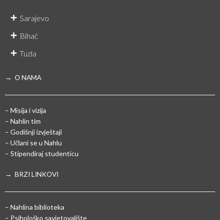
Sarajevo
Bihać
Tuzla
→ O NAMA
– Misija i vizija
– Nahlin tim
– Godišnji izvještaji
– Učlani se u Nahlu
– Stipendiraj studenticu
→ BRZI LINKOVI
– Nahlina biblioteka
– Psihološko savjetovalište