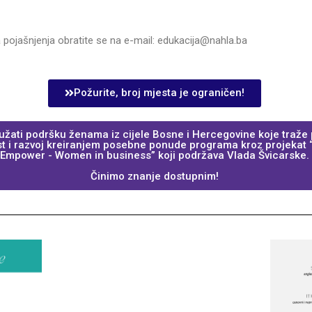
a pojašnjenja obratite se na e-mail: edukacija@nahla.ba
Požurite, broj mjesta je ograničen!
žati podršku ženama iz cijele Bosne i Hercegovine koje traže pri
st i razvoj kreiranjem posebne ponude programa kroz projekat “
Empower - Women in business” koji podržava Vlada Švicarske.
Činimo znanje dostupnim!