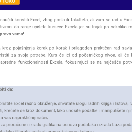
naučiti koristiti Excel, zbog posla ili fakulteta, ali vam se rad u Exc
ivirani da ranije upišete kurseve Excela jer su trajali po nekoliko 
upravo vama!
a
kroz pojašnjenja korak po korak i prilagođen praktičan rad savla
stiti za svoje potrebe. Kurs će ići od početničkog nivoa, ali će
predne funkcionalnosti Excela, fokusirajući se na najčešće potr
iti da:
istite Excel radno okruženje, shvatate ulogu radnih knjiga i listova
i, krećete se kroz dokument, lako unosite podatke i manipulišete njim
 vas najpraktičniji način;
l za proračune i izradu grafika na osnovu podataka i izradu baza podat
te lako filtrirati i sortirati prema željenom kriteriju;