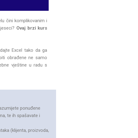
elu čini komplikovanim i
mjeseci?
Ovaj brzi kurs
dajte Excel tako da ga
 biti obrađene ne samo
ebne vještine u radu s
, razumijete ponuđene
a, te ih spašavate i
aka (klijenta, proizvoda,