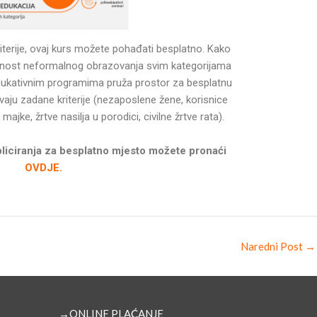
iterije, ovaj kurs možete pohađati besplatno. Kako
pnost neformalnog obrazovanja svim kategorijama
dukativnim programima pruža prostor za besplatnu
aju zadane kriterije (nezaposlene žene, korisnice
jke, žrtve nasilja u porodici, civilne žrtve rata).
pliciranja za besplatno mjesto možete pronaći
OVDJE.
Naredni Post
→
→ONLINE PLAĆANJE