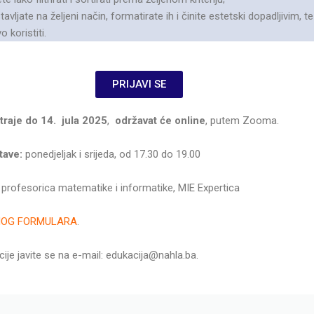
vljate na željeni način, formatirate ih i činite estetski dopadljivim, t
koristiti.
PRIJAVI SE
 traje do 14. jula 2025
,
održavat će online
, putem Zooma.
tave:
ponedjeljak i srijeda, od 17.30 do 19.00
. profesorica matematike i informatike, MIE Expertica
NOG FORMULARA
.
je javite se na e-mail: edukacija@nahla.ba.