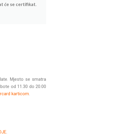
t će se certifikat
.
late. Mjesto se smatra
ubote od 11.30 do 20.00
ercard karticom
.
DJE
.