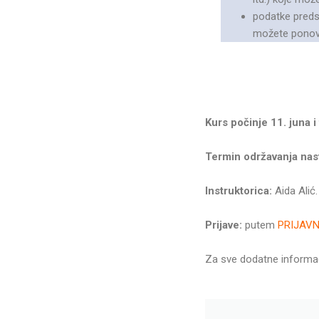
podatke predsta
možete ponovo 
Kurs počinje 11. juna i
Termin održavanja nas
Instruktorica:
Aida Alić
Prijave:
putem
PRIJAV
Za sve dodatne informaci