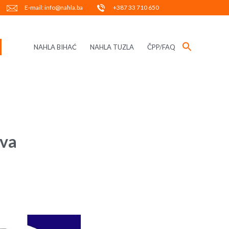
E-mail: info@nahla.ba
+387 33 710 650
NAHLA BIHAĆ
NAHLA TUZLA
ČPP/FAQ
ava