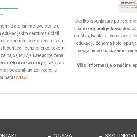
Ukoliko ispunjavate potrebne kr
nom. Zato činimo sve što je u
bismo osigurali jednaku dostu
edukacijskim centrima učinili
društva, Nahla u svim svojim e
tina omogućili svakoj ženi u svom
edukaciju ženama koje ispunjav
 studentice i penzionerke, tokom
socijalne pomoći, samohrane ma
𝗮 za najosjetljivije kategorije žena
𝗶 𝗻𝗲𝗸𝗼𝗺𝗲 𝘇𝗻𝗮𝗻𝗷𝗲, tako što
Više informacija o načinu a
ma i pokloniti ga ženi kojoj je
te naći
OVDJE.
ONTAKT
→ O NAMA
→ BRZI LINKOVI