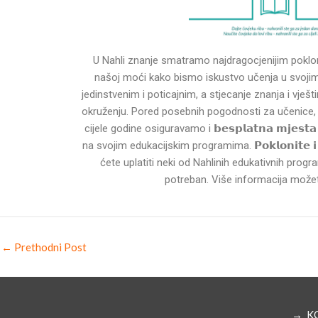
U Nahli znanje smatramo najdragocjenijim poklo
našoj moći kako bismo iskustvo učenja u svojim 
jedinstvenim i poticajnim, a stjecanje znanja i vješ
okruženju. Pored posebnih pogodnosti za učenice,
cijele godine osiguravamo i 𝗯𝗲𝘀𝗽𝗹𝗮𝘁𝗻𝗮 𝗺𝗷𝗲𝘀𝘁
na svojim edukacijskim programima. 𝗣𝗼𝗸𝗹𝗼𝗻𝗶𝘁𝗲 𝗶 𝘃
ćete uplatiti neki od Nahlinih edukativnih progra
potreban. Više informacija može
←
Prethodni Post
→ K