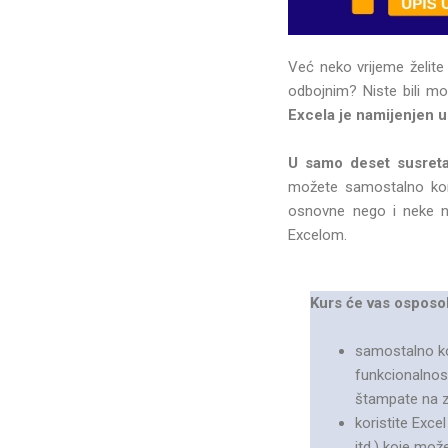
Već neko vrijeme želite 
odbojnim? Niste bili mot
Excela je namijenjen 
U samo deset susret
možete samostalno kori
osnovne nego i neke na
Excelom.
Kurs će vas osposob
samostalno kor
funkcionalnost
štampate na za
koristite Exce
itd.) koje može