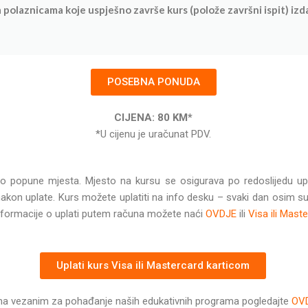
 polaznicama koje uspješno završe kurs (polože završni ispit) izda
POSEBNA PONUDA
CIJENA: 80 KM*
*U cijenu je uračunat PDV.
 do popune mjesta. Mjesto na kursu se osigurava po redoslijedu up
 nakon uplate. Kurs možete uplatiti na info desku – svaki dan osim s
 informacije o uplati putem računa možete naći
OVDJE
ili
Visa ili Mast
Uplati kurs Visa ili Mastercard karticom
lima vezanim za pohađanje naših edukativnih programa pogledajte
OV