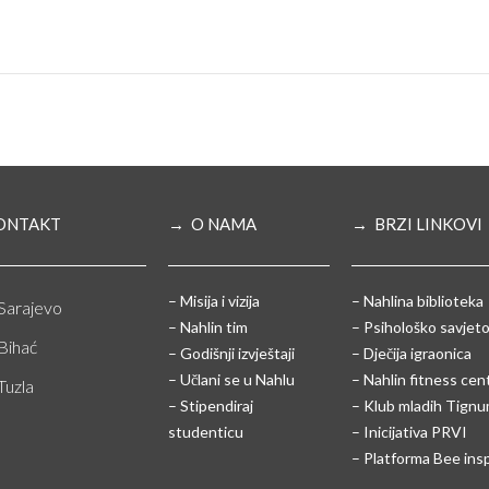
ONTAKT
→ O NAMA
→ BRZI LINKOVI
– Misija i vizija
– Nahlina biblioteka
Sarajevo
– Nahlin tim
– Psihološko savjeto
Bihać
– Godišnji izvještaji
– Dječija igraonica
– Učlani se u Nahlu
– Nahlin fitness cen
Tuzla
– Stipendiraj
– Klub mladih Tign
studenticu
– Inicijativa PRVI
– Platforma Bee ins