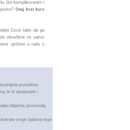
elu čini komplikovanim i
mjeseci?
Ovaj brzi kurs
dajte Excel tako da ga
 biti obrađene ne samo
ebne vještine u radu s
, razumijete ponuđene
a, te ih spašavate i
aka (klijenta, proizvoda,
e kreirate svoje šablone koje