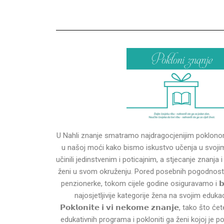
U Nahli znanje smatramo najdragocjenijim poklono
u našoj moći kako bismo iskustvo učenja u svoji
učinili jedinstvenim i poticajnim, a stjecanje znanja 
ženi u svom okruženju. Pored posebnih pogodnosti 
penzionerke, tokom cijele godine osiguravamo i 𝗯𝗲𝘀
najosjetljivije kategorije žena na svojim eduk
𝗣𝗼𝗸𝗹𝗼𝗻𝗶𝘁𝗲 𝗶 𝘃𝗶 𝗻𝗲𝗸𝗼𝗺𝗲 𝘇𝗻𝗮𝗻𝗷𝗲, tako što
edukativnih programa i pokloniti ga ženi kojoj je p