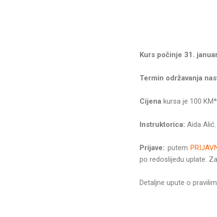
Kurs počinje 31. janua
Termin održavanja nas
Cijena
kursa je 100 KM*.
Instruktorica:
Aida Alić
Prijave:
putem
PRIJAV
po redoslijedu uplate. Z
Detaljne upute o pravil