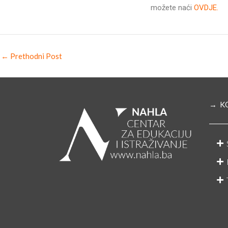
možete naći
OVDJE.
←
Prethodni Post
→ K