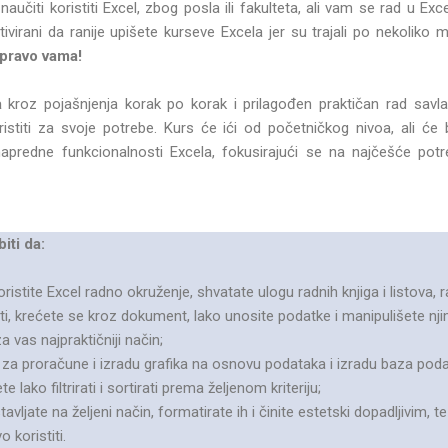
naučiti koristiti Excel, zbog posla ili fakulteta, ali vam se rad u Exc
ivirani da ranije upišete kurseve Excela jer su trajali po nekoliko 
upravo vama!
a
kroz pojašnjenja korak po korak i prilagođen praktičan rad savla
stiti za svoje potrebe. Kurs će ići od početničkog nivoa, ali će
predne funkcionalnosti Excela, fokusirajući se na najčešće potr
iti da:
istite Excel radno okruženje, shvatate ulogu radnih knjiga i listova
i, krećete se kroz dokument, lako unosite podatke i manipulišete njim
 vas najpraktičniji način;
l za proračune i izradu grafika na osnovu podataka i izradu baza podat
te lako filtrirati i sortirati prema željenom kriteriju;
vljate na željeni način, formatirate ih i činite estetski dopadljivim, t
koristiti.