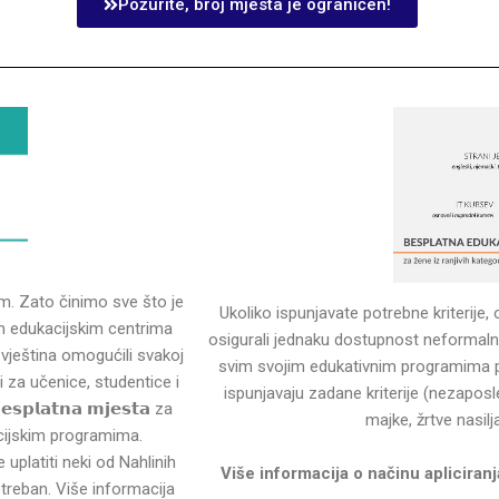
Požurite, broj mjesta je ograničen!
m. Zato činimo sve što je
Ukoliko ispunjavate potrebne kriterij
m edukacijskim centrima
osigurali jednaku dostupnost neformaln
i vještina omogućili svakoj
svim svojim edukativnim programima p
za učenice, studentice i
ispunjavaju zadane kriterije (nezapo
𝗹𝗮𝘁𝗻𝗮 𝗺𝗷𝗲𝘀𝘁𝗮 za
majke, žrtve nasilja
acijskim programima.
 ćete uplatiti neki od Nahlinih
Više informacija o načinu aplicira
otreban. Više informacija