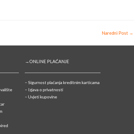
Naredni Post
→
→ONLINE PLAĆANJE
–
Sigurnost plaćanja kreditnim karticama
valište
– Izjava o privatnosti
– Uvjeti kupovine
tar
um
pired