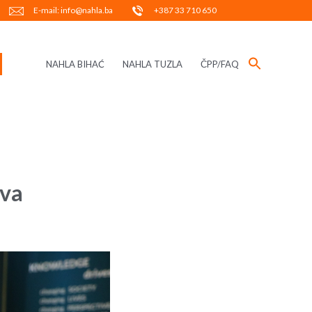
E-mail: info@nahla.ba
+387 33 710 650
NAHLA BIHAĆ
NAHLA TUZLA
ČPP/FAQ
ava