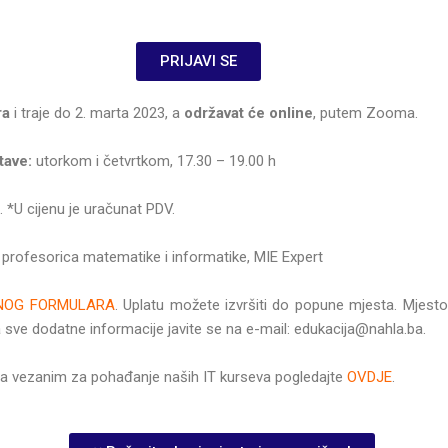
PRIJAVI SE
ra
i traje do 2. marta 2023, a
održavat će online
, putem Zooma.
tave:
utorkom i četvrtkom, 17.30 – 19.00 h
 *U cijenu je uračunat PDV.
. profesorica matematike i informatike, MIE Expert
NOG FORMULARA
. Uplatu možete izvršiti do popune mjesta. Mjest
a sve dodatne informacije javite se na e-mail: edukacija@nahla.ba.
ima vezanim za pohađanje naših IT kurseva pogledajte
OVDJE
.