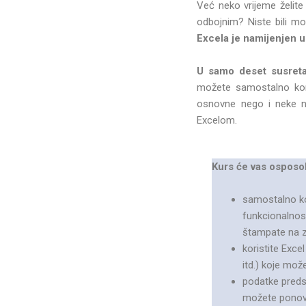
Već neko vrijeme želite 
odbojnim? Niste bili mot
Excela je namijenjen 
U samo deset susret
možete samostalno kori
osnovne nego i neke na
Excelom.
Kurs će vas osposob
samostalno kor
funkcionalnost
štampate na za
koristite Exce
itd.) koje može
podatke predsta
možete ponovo 