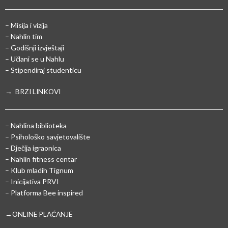
– Misija i vizija
– Nahlin tim
– Godišnji izvještaji
– Učlani se u Nahlu
– Stipendiraj studenticu
→ BRZI LINKOVI
– Nahlina biblioteka
– Psihološko savjetovalište
– Dječija igraonica
– Nahlin fitness centar
– Klub mladih Tignum
– Inicijativa PRVI
– Platforma Bee inspired
→ONLINE PLAĆANJE