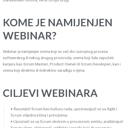
marketinških timova, HR-a i brojni drugi.
KOME JE NAMIJENJEN
WEBINAR?
Webinar je namijenjen svima koji su već dio razvojnog procesa
softwerskog ili nekog drugog proizvoda, onima koji žele započeti
karijeru kao Scrum Masteri, Product Owneri ili Scrum Developeri, kao i
onima koji direktno ili indirektno sarađuju s njima.
CILJEVI WEBINARA
• Razumjeti Scrum kao kulturu rada, upoznavajući se sa Agile i
Scrum vrijednostima i principima;
• Upoznati se sa Scrum okvirom u procesnom smislu, analizirajući
Scrum uloge, aktivnosti, artifakte i pravila koja ih povezuju;