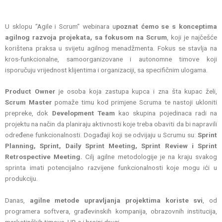
U sklopu “Agile i Scrum” webinara u
poznat ćemo se s konceptima
agilnog razvoja projekata, sa fokusom na Scrum
, koji je najčešće
korištena praksa u svijetu agilnog menadžmenta. Fokus se stavlja na
kros-funkcionalne, samoorganizovane i autonomne timove koji
isporučuju vrijednost klijentima i organizaciji, sa specifičnim ulogama.
Product Owner
je osoba koja zastupa kupca i zna šta kupac želi,
Scrum Master
pomaže timu kod primjene Scruma te nastoji ukloniti
prepreke, dok
Development Team
kao skupina pojedinaca radi na
projektu na način da planiraju aktivnosti koje treba obaviti da bi napravili
određene funkcionalnosti. Događaji koji se odvijaju u Scrumu su:
Sprint
Planning, Sprint, Daily Sprint Meeting, Sprint Review i Sprint
Retrospective Meeting.
Cilj agilne metodologije je na kraju svakog
sprinta imati potencijalno razvijene funkcionalnosti koje mogu ići u
produkciju.
Danas,
agilne metode upravljanja projektima koriste svi
, od
programera softvera, građevinskih kompanija, obrazovnih institucija,