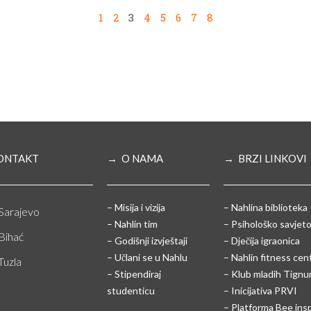
1
2
3
4
5
6
7
8
ONTAKT
→ O NAMA
→ BRZI LINKOVI
– Misija i vizija
– Nahlina biblioteka
Sarajevo
– Nahlin tim
– Psihološko savjeto
Bihać
– Godišnji izvještaji
– Dječija igraonica
– Učlani se u Nahlu
– Nahlin fitness cen
Tuzla
– Stipendiraj
– Klub mladih Tign
studenticu
– Inicijativa PRVI
– Platforma Bee ins