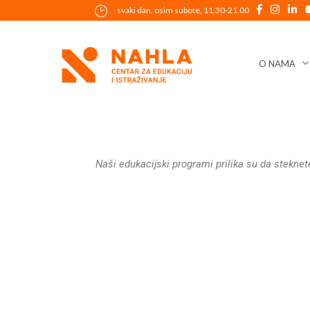
Skip
svaki dan, osim subote, 11.30-21.00
to
content
O NAMA
Naši edukacijski programi prilika su da steknet