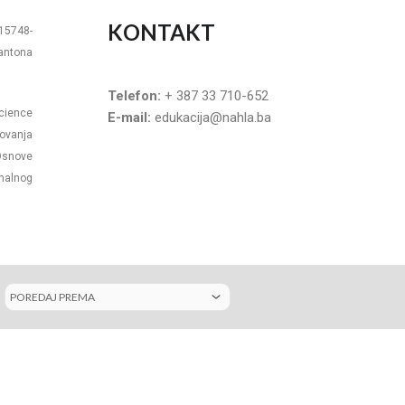
KONTAKT
-15748-
Kantona
Telefon:
+ 387 33 710-652
Science
E-mail:
edukacija@nahla.ba
ovanja
Osnove
rmalnog