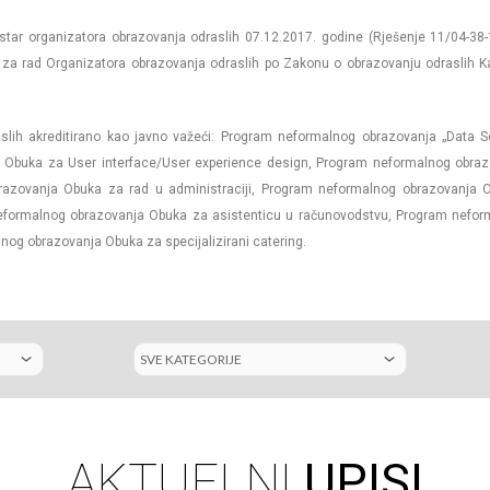
istar organizatora obrazovanja odraslih 07.12.2017. godine (Rješenje 11/04-38
a za rad Organizatora obrazovanja odraslih po Zakonu o obrazovanju odraslih 
slih akreditirano kao javno važeći: Program neformalnog obrazovanja „Data 
Obuka za User interface/User experience design, Program neformalnog obraz
brazovanja Obuka za rad u administraciji, Program neformalnog obrazovanja 
neformalnog obrazovanja Obuka za asistenticu u računovodstvu, Program nefo
nog obrazovanja Obuka za specijalizirani catering.
AKTUELNI
UPISI