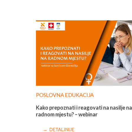
POSLOVNA EDUKACIJA
Kako prepoznati i reagovati na nasilje na
radnom mjestu? – webinar
→ DETALJNIJE