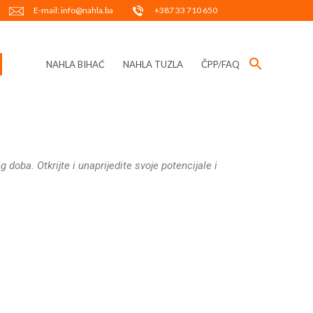
E-mail: info@nahla.ba
+387 33 710 650
NAHLA BIHAĆ
NAHLA TUZLA
ČPP/FAQ
oba. Otkrijte i unaprijedite svoje potencijale i