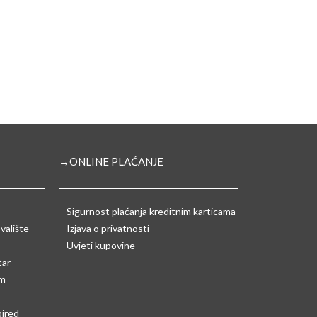
→ONLINE PLAĆANJE
–
Sigurnost plaćanja kreditnim karticama
valište
– Izjava o privatnosti
– Uvjeti kupovine
tar
um
pired