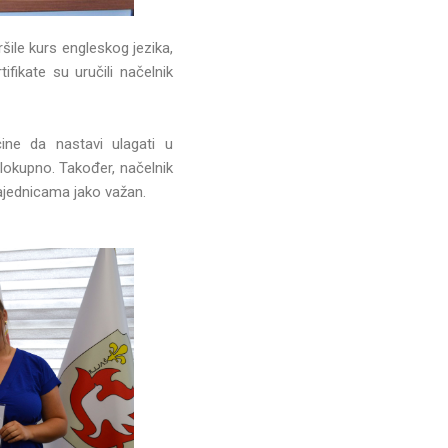
ršile kurs engleskog jezika,
ifikate su uručili načelnik
ćine da nastavi ulagati u
lokupno. Također, načelnik
zajednicama jako važan.