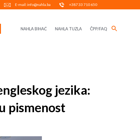
E-mail: info@nahla.ba
+387 33 710 650
NAHLA BIHAĆ
NAHLA TUZLA
ČPP/FAQ
engleskog jezika:
ku pismenost