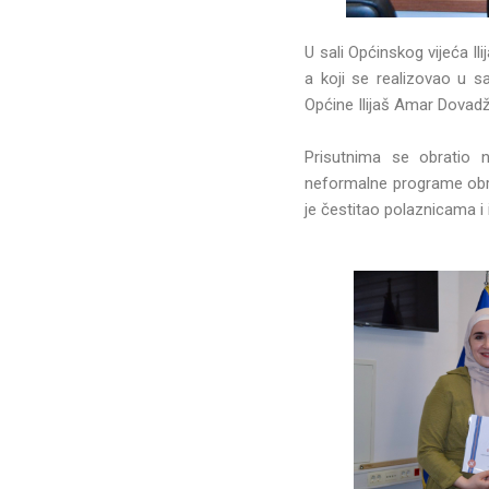
U sali Općinskog vijeća Il
a koji se realizovao u sa
Općine Ilijaš Amar Dovad
Prisutnima se obratio n
neformalne programe obra
je čestitao polaznicama i