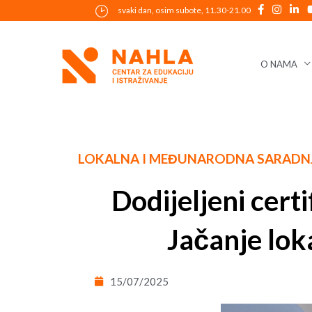
Skip
svaki dan, osim subote, 11.30-21.00
to
content
O NAMA
Post
LOKALNA I MEĐUNARODNA SARADN
navigation
Dodijeljeni cert
Jačanje lok
15/07/2025