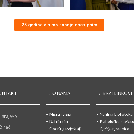
25 godina činimo znanje dostupnim
ONTAKT
→ O NAMA
→ BRZI LINKOVI
– Misija i vizija
– Nahlina biblioteka
Sarajevo
– Nahlin tim
– Psihološko savjeto
Bihać
– Godišnji izvještaji
– Dječija igraonica