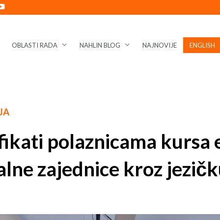
OBLASTI RADA
NAHLIN BLOG
NAJNOVIJE
ENGLISH
JA
ifikati polaznicama kursa 
alne zajednice kroz jezič