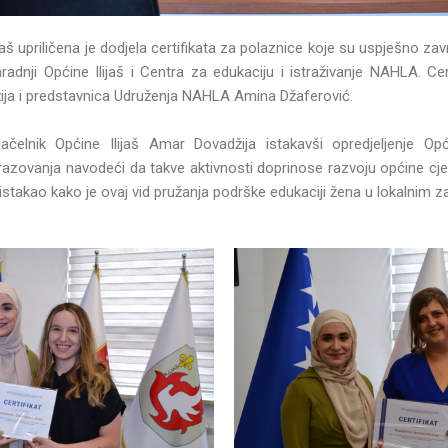
ijaš upriličena je dodjela certifikata za polaznice koje su uspješno zav
radnji Općine Ilijaš i Centra za edukaciju i istraživanje NAHLA. Cert
žija i predstavnica Udruženja NAHLA Amina Džaferović.
ačelnik Općine Ilijaš Amar Dovadžija istakavši opredjeljenje Op
zovanja navodeći da takve aktivnosti doprinose razvoju općine cje
 istakao kako je ovaj vid pružanja podrške edukaciji žena u lokalnim 