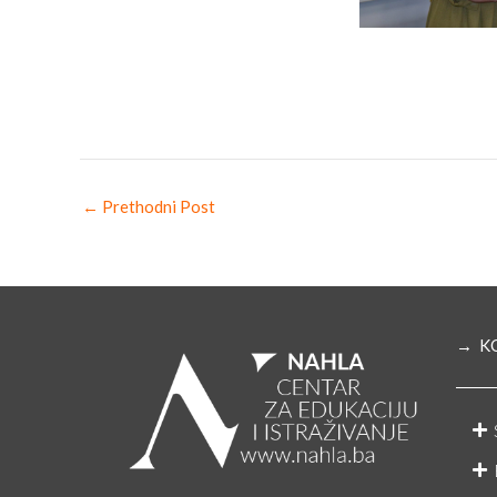
←
Prethodni Post
→ K