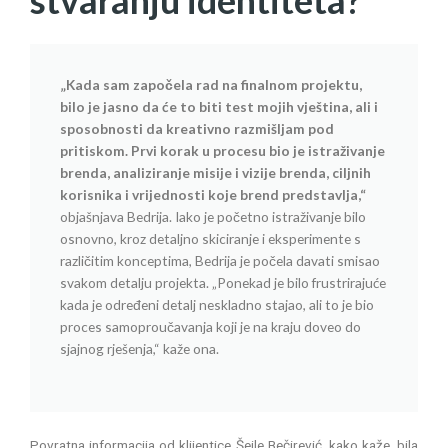
stvaranju identiteta?
„Kada sam započela rad na finalnom projektu,
bilo je jasno da će to biti test mojih vještina, ali i
sposobnosti da kreativno razmišljam pod
pritiskom. Prvi korak u procesu bio je istraživanje
brenda, analiziranje misije i vizije brenda, ciljnih
korisnika i vrijednosti koje brend predstavlja,“
objašnjava Bedrija. Iako je početno istraživanje bilo
osnovno, kroz detaljno skiciranje i eksperimente s
različitim konceptima, Bedrija je počela davati smisao
svakom detalju projekta. „Ponekad je bilo frustrirajuće
kada je određeni detalj neskladno stajao, ali to je bio
proces samoproučavanja koji je na kraju doveo do
sjajnog rješenja,“ kaže ona.
Povratna informacija od klijentice Šejle Bečirević, kako kaže, bila