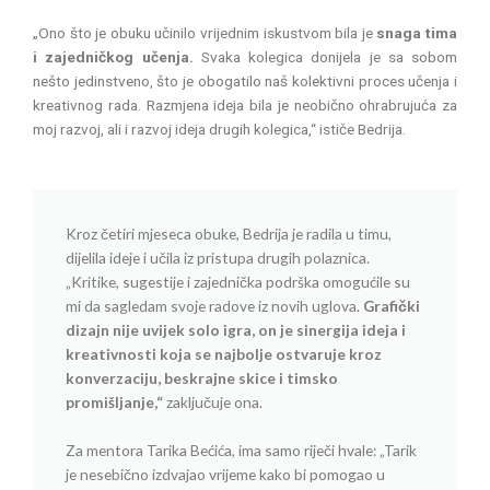
„Ono što je obuku učinilo vrijednim iskustvom bila je
snaga tima
i zajedničkog učenja.
Svaka kolegica donijela je sa sobom
nešto jedinstveno, što je obogatilo naš kolektivni proces učenja i
kreativnog rada. Razmjena ideja bila je neobično ohrabrujuća za
moj razvoj, ali i razvoj ideja drugih kolegica,“ ističe Bedrija.
Kroz četiri mjeseca obuke, Bedrija je radila u timu,
dijelila ideje i učila iz pristupa drugih polaznica.
„Kritike, sugestije i zajednička podrška omogućile su
mi da sagledam svoje radove iz novih uglova.
Grafički
dizajn nije uvijek solo igra, on je sinergija ideja i
kreativnosti koja se najbolje ostvaruje kroz
konverzaciju, beskrajne skice i timsko
promišljanje,“
zaključuje ona.
Za mentora Tarika Bećića, ima samo riječi hvale: „Tarik
je nesebično izdvajao vrijeme kako bi pomogao u