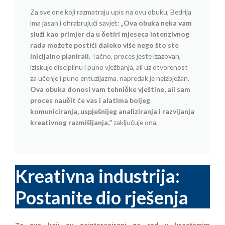
Za sve one koji razmatraju upis na ovu obuku, Bedrija
ima jasan i ohrabrujući savjet:
„Ova obuka neka vam
služi kao primjer da u četiri mjeseca intenzivnog
rada možete postići daleko više nego što ste
inicijalno planirali.
Tačno, proces jeste izazovan,
iziskuje disciplinu i puno vježbanja, ali uz otvorenost
za učenje i puno entuzijazma, napredak je neizbježan.
Ova obuka donosi vam tehničke vještine, ali sam
proces naučit će vas i alatima boljeg
komuniciranja, uspješnijeg analiziranja i razvijanja
kreativnog razmišljanja,”
zaključuje ona.
Kreativna industrija:
Postanite dio rješenja