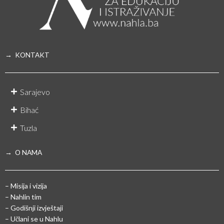
→ KONTAKT
Sarajevo
Bihać
Tuzla
→ O NAMA
– Misija i vizija
– Nahlin tim
– Godišnji izvještaji
– Učlani se u Nahlu