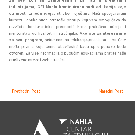
Za sve koji su zainteresirani za rad u kreativnim
industrijama, CEI Nahla kontinuirano nudi edukacije koje
su most između ideja, struke i vještina
. Naši specijalizirani
kursevi i obuke nude strateški pristup koji vam omogućava da
razvijete konkurentske prednosti kroz praktično učenje i
mentorstvo od kvalitetnih stručnjaka.
Ako ste zainteresirane
za ovaj program
, pišite nam na edukacija@nahla.ba – bit ćete
među prvima koje ćemo obavijestiti kada upis ponovo bude
otvoren. Za više informacija o budućim edukacijama pratite naše
društvene mreže i web stranicu.
←
Prethodni Post
Naredni Post
→