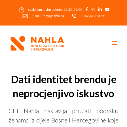
Skip
to
svaki dan, osim subote, 11.30-21.00
content
E-mail: info@nahla.ba
+387 33 710 650
Main
Men
Post
navigation
Dati identitet brendu je
neprocjenjivo iskustvo
CEI Nahla nastavlja pružati podršku
ženama iz cijele Bosne i Hercegovine koje