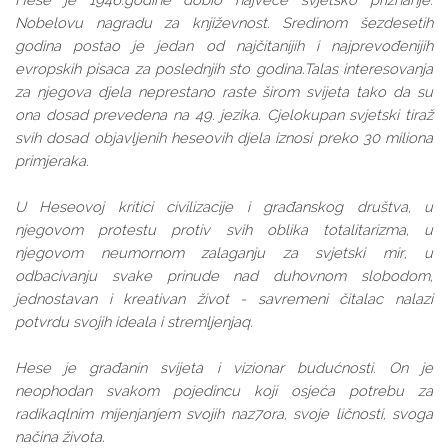
Nobelovu nagradu za književnost. Sredinom šezdesetih
godina postao je jedan od najčitanijih i najprevođenijih
evropskih pisaca za poslednjih sto godina.Talas interesovanja
za njegova djela neprestano raste širom svijeta tako da su
ona dosad prevedena na 49. jezika. Cjelokupan svjetski tiraž
svih dosad objavljenih heseovih djela iznosi preko 30 miliona
primjeraka.
U Heseovoj kritici civilizacije i građanskog društva, u
njegovom protestu protiv svih oblika totalitarizma, u
njegovom neumornom zalaganju za svjetski mir, u
odbacivanju svake prinude nad duhovnom slobodom,
jednostavan i kreativan život - savremeni čitalac nalazi
potvrdu svojih ideala i stremljenjaq.
Hese je građanin svijeta i vizionar budućnosti. On je
neophodan svakom pojedincu koji osjeća potrebu za
radikaqlnim mijenjanjem svojih naz7ora, svoje ličnosti, svoga
načina života.