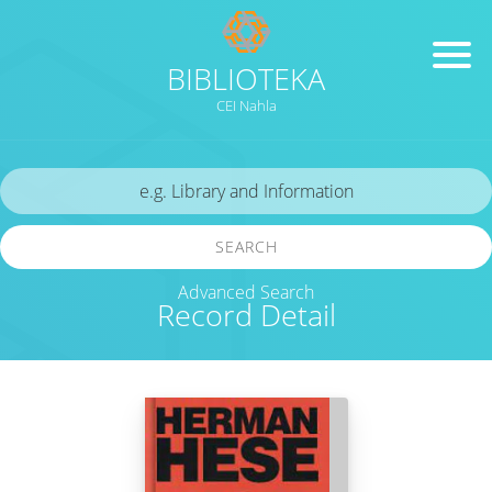
BIBLIOTEKA
CEI Nahla
SEARCH
Advanced Search
Record Detail