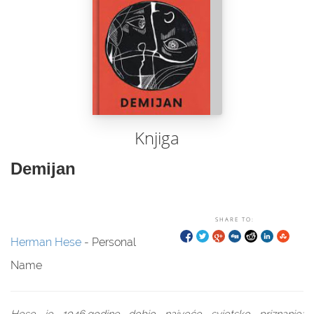
Knjiga
Demijan
SHARE TO:
Herman Hese
- Personal
Name
Hese je 1946.godine dobio najveće svjetsko priznanje: