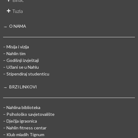
Tuzla
→ O NAMA
– Misija i vizija
– Nahlin tim
– Godišnji izvještaji
– Učlani se u Nahlu
– Stipendiraj studenticu
→ BRZI LINKOVI
– Nahlina biblioteka
– Psihološko savjetovalište
– Dječija igraonica
– Nahlin fitness centar
– Klub mladih Tignum