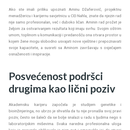
Ako ste imali priliku upoznati Aminu Džaferović, projektnu
menadžericu i karijernu savjetnicu u CEI Nahla, znate da njezin rad
nije samo profesionalan, već i duboko ličan. Aminin rad prožet je
željom za ostvarivanjem rezultata koji imaju svrhu. Svojim oštrim
umom, toplinom u komunikaciji i predanošću ona otvara prostor u
kojem žene mogu slobodno usvajati nove vještine i prepoznavati
svoje kapacitete, a susreti sa Aminom završavaju s osjećajem
osnaženosti i inspiracije.
Posvećenost podršci
drugima kao lični poziv
Akademsku karijeru započela je studijem genetike i
bioinžinjeringa, no ubrzo je shvatila da tu nije pronašla svoj pravi
poziv, često se šaleći da se bolje snalazi u radu s ljudima nego s
laboratorijskim miševima. Svaka naredna profesionalna uloga
koju je preuzela oblikovala je njen put i omogućila joj da stvori