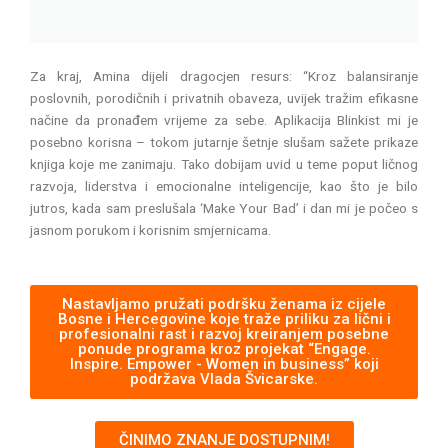
Za kraj, Amina dijeli dragocjen resurs: “Kroz balansiranje
poslovnih, porodičnih i privatnih obaveza, uvijek tražim efikasne
načine da pronađem vrijeme za sebe. Aplikacija Blinkist mi je
posebno korisna – tokom jutarnje šetnje slušam sažete prikaze
knjiga koje me zanimaju. Tako dobijam uvid u teme poput ličnog
razvoja, liderstva i emocionalne inteligencije, kao što je bilo
jutros, kada sam preslušala ‘Make Your Bad’ i dan mi je počeo s
jasnom porukom i korisnim smjernicama.
Nastavljamo pružati podršku ženama iz cijele
Bosne i Hercegovine koje traže priliku za lični i
profesionalni rast i razvoj kreiranjem posebne
ponude programa kroz projekat “Engage.
Inspire. Empower - Women in business” koji
podržava Vlada Švicarske.
ČINIMO ZNANJE DOSTUPNIM!