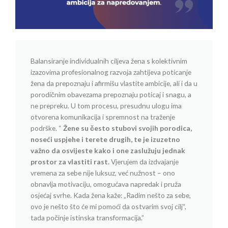
Balansiranje individualnih ciljeva žena s kolektivnim
izazovima profesionalnog razvoja zahtijeva poticanje
žena da prepoznaju i afirmišu vlastite ambicije, ali i da u
porodičnim obavezama prepoznaju poticaj i snagu, a
ne prepreku. U tom procesu, presudnu ulogu ima
otvorena komunikacija i spremnost na traženje
podrške. “
Žene su često stubovi svojih porodica,
noseći uspjehe i terete drugih, te je izuzetno
važno da osvijeste kako i one zaslužuju jednak
prostor za vlastiti rast.
Vjerujem da izdvajanje
vremena za sebe nije luksuz, već nužnost – ono
obnavlja motivaciju, omogućava napredak i pruža
osjećaj svrhe. Kada žena kaže: „Radim nešto za sebe,
ovo je nešto što će mi pomoći da ostvarim svoj cilj“,
tada počinje istinska transformacija.”