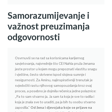
Samorazumijevanje i
važnost preuzimanja
odgovornosti
Osvrnuvši se na rad sa korisnicama karijernog
savjetovanja, najvrednije što CEI Nahla pruža ženama
jeste prostor u kojem mogu prepoznati vlastitu snagu
i vještine, često skrivene ispod slojeva sumnje i
nesigurnosti. Za Aminu, najinspirativniji trenutak je
svjedočiti rastu njihovog samopouzdanja kroz ovaj
proces, a posebno je dojmila rečenica jedne polaznice:
„Pa to sam stvarno ja. Ja sam ta koja je sve to radila i
koja je znala sve to uraditi, pa ja bih tu osobu stvarno
zaposlila.“
Od žena i djevojaka koje se prijave na