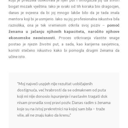
bogat mozaik vještina. Iako je svaki od tih koraka bio dragocjen,
danas je svjesna da bi joj mnogo lakše bilo da je tada imala
mentora koji bi je usmjerio. Iako su joj profesionalna iskustva bila
raznolika, ona je tek vremenom otkrila svoj poziv –
pomoć
ženama u jačanju njihovih kapaciteta, naročito njihove
ekonomske neovisnosti.
Proces otkrivanja vlastite snage
postao je njezin životni put, a sada, kao karijerna savjetnica,
koristi stečeno iskustvo kako bi pomogla drugim ženama da
učine isto.
"Moj najveći uspjeh nije rezultat uobičajenih
dostignuća, već hrabrosti da se odmaknem od puta
koji mi nije donosio ispunjenje i nastavim tragati dok
nisam pronašla svoj pravi poziv. Danas radim s ženama
koje su na istoj prekretnici na kojoj sam bila – traže
više, ali ne znaju kako da krenu."