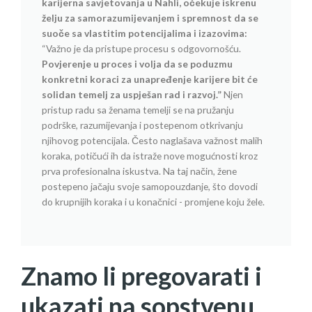
karijerna savjetovanja u Nahli, očekuje iskrenu
želju za samorazumijevanjem i spremnost da se
suoče sa vlastitim potencijalima i izazovima:
“Važno je da pristupe procesu s odgovornošću.
Povjerenje u proces i volja da se poduzmu
konkretni koraci za unapređenje karijere bit će
solidan temelj za uspješan rad i razvoj.”
Njen
pristup radu sa ženama temelji se na pružanju
podrške, razumijevanja i postepenom otkrivanju
njihovog potencijala. Često naglašava važnost malih
koraka, potičući ih da istraže nove mogućnosti kroz
prva profesionalna iskustva. Na taj način, žene
postepeno jačaju svoje samopouzdanje, što dovodi
do krupnijih koraka i u konačnici - promjene koju žele.
Znamo li pregovarati i
ukazati na sopstvenu